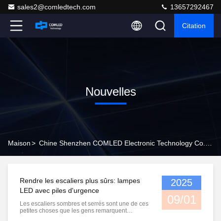
sales2@comledtech.com
13657292467
Citation
Nouvelles
Maison
>
Chine Shenzhen COMLED Electronic Technology Co.,ltd Nouvelles De Société
Rendre les escaliers plus sûrs: lampes
2025
LED avec piles d'urgence
09/01
Les escaliers sombres et serrés sont une de ces
petites choses que les gens remarquent
seulement quand quelque chose ne va