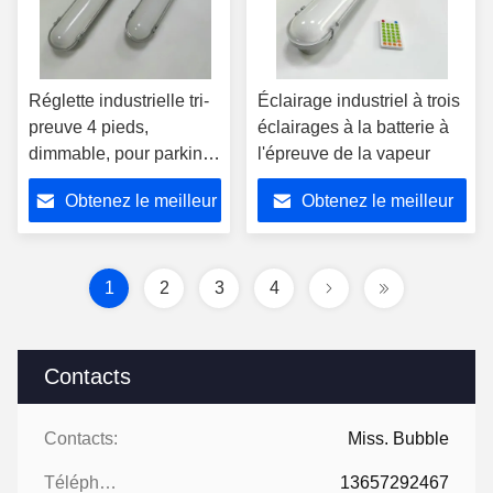
Réglette industrielle tri-
Éclairage industriel à trois
preuve 4 pieds,
éclairages à la batterie à
dimmable, pour parking,
l'épreuve de la vapeur
luminaire LED compact,
Obtenez le meilleur
Obtenez le meilleur
CE, SAA approuvé,
réglette linéaire tri-
prix
prix
preuve avec capteur et
gradation, réglettes LED
1
2
3
4
étanches à la vapeur
Contacts
Contacts:
Miss. Bubble
Téléphone:
13657292467