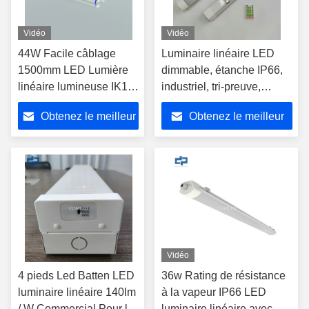
Vidéo
Vidéo
44W Facile câblage
Luminaire linéaire LED
1500mm LED Lumière
dimmable, étanche IP66,
linéaire lumineuse IK10
industriel, tri-preuve,
Vapeur étroite lumière
réglette
Obtenez le meilleur
Obtenez le meilleur
LED
prix
prix
Vidéo
4 pieds Led Batten LED
36w Rating de résistance
luminaire linéaire 140lm
à la vapeur IP66 LED
/ W Commercial Pour le
luminaire linéaire avec