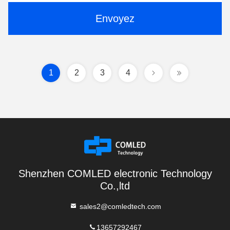
Envoyez
1
2
3
4
Shenzhen COMLED electronic Technology
Co.,ltd
sales2@comledtech.com
13657292467