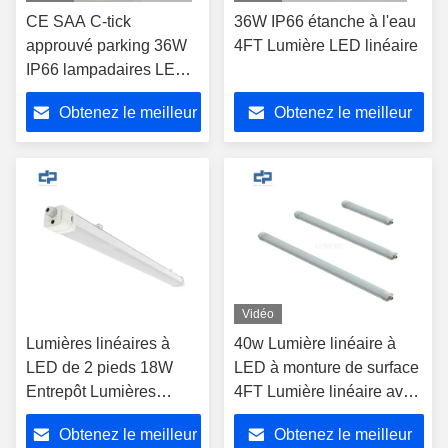
CE SAA C-tick
36W IP66 étanche à l'eau
approuvé parking 36W
4FT Lumière LED linéaire
IP66 lampadaires LED
industriels 1200mm
Obtenez le meilleur
Obtenez le meilleur
étanche à l'eau lumière
linéaire à LED entrepôt
prix
prix
mince luminaire linéaire
LED fixation de la
lumière de surface
montée à l'épreuve de la
vapeur lampadaire à
l'épreuve de la vapeur
facile entretien
Vidéo
Lumières linéaires à
40w Lumière linéaire à
LED de 2 pieds 18W
LED à monture de surface
Entrepôt Lumières
4FT Lumière linéaire avec
linéaires à LED liables
bloc terminal de type
Obtenez le meilleur
Obtenez le meilleur
Diffuseur de lait
presse IP66