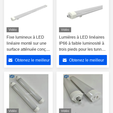
Vidéo
Vidéo
Fixe lumineux à LED
Lumières à LED linéaires
linéaire monté sur une
IP66 à faible luminosité à
surface atténuée conçu
trois pieds pour les tunnels
avec un capuchon
d'entrepôt
Obtenez le meilleur
Obtenez le meilleur
d'extrémité de type
bouton pour un câblage
prix
prix
facile
Vidéo
Vidéo