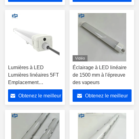
prix
prix
Vidéo
Lumières à LED
Éclairage à LED linéaire
Lumières linéaires 5FT
de 1500 mm à l'épreuve
Emplacement
des vapeurs
dangereux Lumière
Obtenez le meilleur
Obtenez le meilleur
étanche à vapeur LED
220V SMD2835
prix
prix